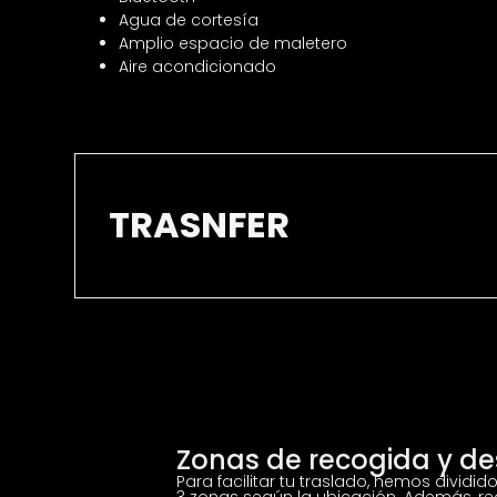
Agua de cortesía
Amplio espacio de maletero
Aire acondicionado
TRASNFER
Zonas de recogida y de
Para facilitar tu traslado, hemos dividido
3 zonas según la ubicación. Además, r