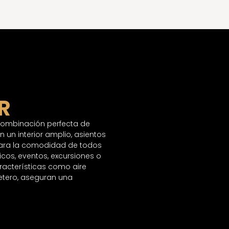
R
 combinación perfecta de
 un interior amplio, asientos
para la comodidad de todos
ticos, eventos, excursiones o
racterísticas como aire
etero, aseguran una