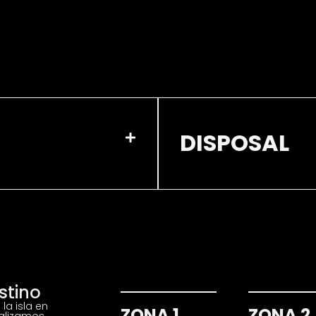
DISPOSAL
stino
 la isla en
ZONA 1
ZONA 2
ealizamos