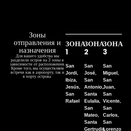
Зоны
отправления и
ЗОНА
ЗОНА
ЗОНА
назначения
1
2
3
Для вашего удобства мы
разделили остров на 3 зоны в
зависимости от расположения.
San
San
San
Кроме того, мы осуществляем
встречи как в аэропорту, так и
Jordi,
José,
Miguel,
в порту острова.
Ibiza,
San
San
Jesús,
Antonio,
Juan,
San
Santa
San
Rafael
Eulalia,
Vicente,
San
San
Mateo,
Carlos,
Santa
San
Gertrudis
Lorenzo