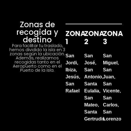
Zonas de
recogida y
ZONA
ZONA
ZONA
destino
1
2
3
Para facilitar tu traslado,
hemos dividido la isla en 3
zonas según la ubicación.
San
San
San
Además, realizamos
recogidas tanto en el
Jordi,
José,
Miguel,
Aeropuerto como en el
Puerto de la isla.
Ibiza,
San
San
Jesús,
Antonio,
Juan,
San
Santa
San
Rafael
Eulalia,
Vicente,
San
San
Mateo,
Carlos,
Santa
San
Gertrudis
Lorenzo