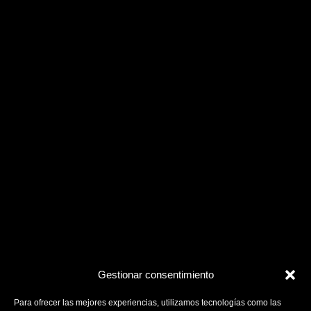
Gestionar consentimiento
Para ofrecer las mejores experiencias, utilizamos tecnologías como las
cookies para almacenar y/o acceder a la información del dispositivo. El
consentimiento de estas tecnologías nos permitirá procesar datos como el
comportamiento de navegación o las identificaciones únicas en este sitio.
No consentir o retirar el consentimiento, puede afectar negativamente a