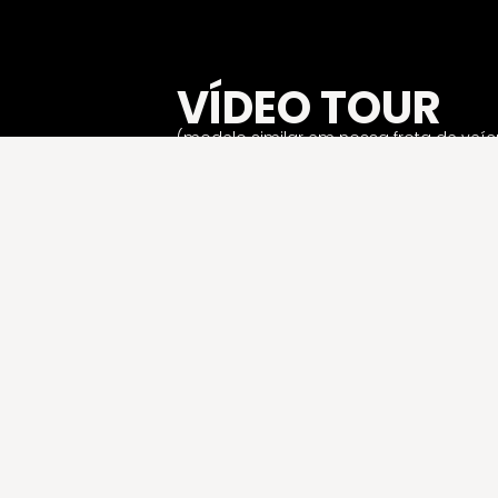
VÍDEO TOUR
(modelo similar em nossa frota de veíc
Regina’s Luxury Transfer, tu experiencia de tras
Ibiza: comodidad, puntualidad y distinción en cad