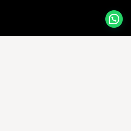
Quick links
Serviços
Tarifas
Sobre Nós
Contato
FAQ’s
Português