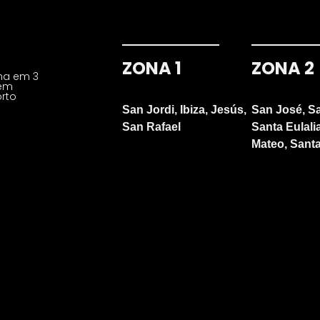
ZONA 1
ZONA 2
lha em 3
bém
rto
San Jordi, Ibiza, Jesús,
San José, S
San Rafael
Santa Eulali
Mateo, Santa