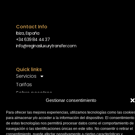
Contact Info
Ibiza, España
+34 639 84 44 37
info@reginasluxurytransfer.com
Quick links
Servicios
Tarifas
Sobre nosotros
Gestionar consentimiento
Contacto
Español
Para ofrecer las mejores experiencias, utilizamos tecnologías como las cookie
para almacenar y/o acceder a la información del dispositivo. El consentimiento
de estas tecnologías nos permitirá procesar datos como el comportamiento de
navegación o las identificaciones únicas en este sitio. No consentir o retirar el
Política de Privacidad
Política Cookies
consentimiento, puede afectar negativamente a ciertas características y